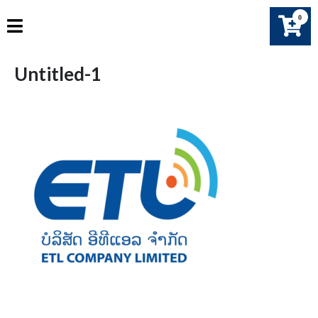
Skip
0
to
content
Untitled-1