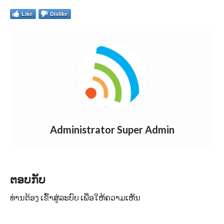
Like
Dislike
Administrator Super Admin
ຕອບກັບ
ທ່ານຕ້ອງ
ເຂົ້າ​ສູ່ລະບົບ
ເພື່ອໃຫ້ຄວາມເຫັນ